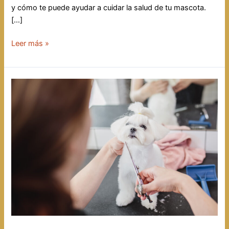
y cómo te puede ayudar a cuidar la salud de tu mascota.
[…]
Descubre
Leer más »
cómo
el
«grooming»
te
ayudará
a
cuidar
la
salud
de
tu
mascota